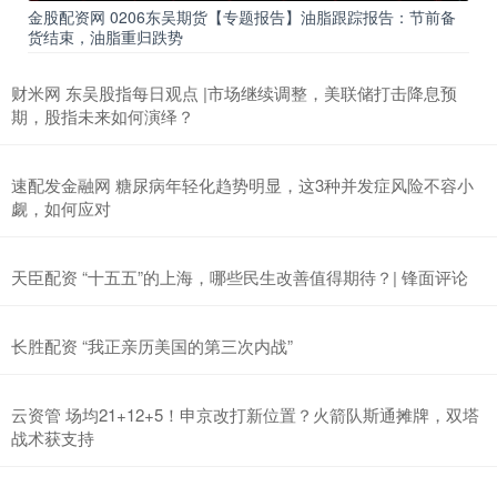
金股配资网 0206东吴期货【专题报告】油脂跟踪报告：节前备
货结束，油脂重归跌势
财米网 东吴股指每日观点 |市场继续调整，美联储打击降息预
期，股指未来如何演绎？
速配发金融网 糖尿病年轻化趋势明显，这3种并发症风险不容小
觑，如何应对
天臣配资 “十五五”的上海，哪些民生改善值得期待？| 锋面评论
长胜配资 “我正亲历美国的第三次内战”
云资管 场均21+12+5！申京改打新位置？火箭队斯通摊牌，双塔
战术获支持