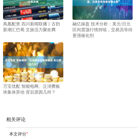
凤凰配资 四川新闻联播丨古韵
融亿操盘 技术分析：美元/日元
新潮汇巴蜀 文旅活力聚欢腾
区间震荡行情持续，交易员等待
更强催化剂
万宝优配 智能电网、泛消费板
块集体异动 背后原因几何？
相关评论
本文评分
*